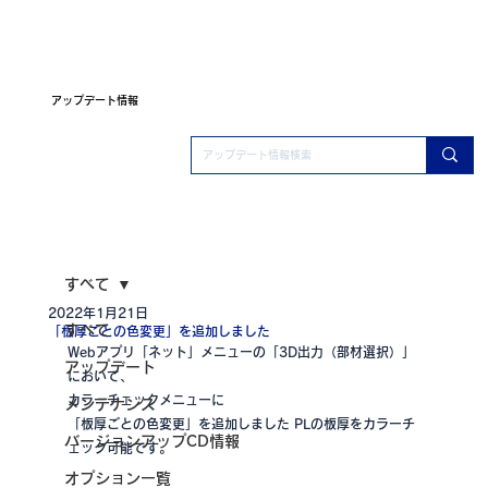
アップデート情報
すべて
2022年1月21日
すべて
「板厚ごとの色変更」を追加しました
Webアプリ「ネット」メニューの「3D出力（部材選択）」
アップデート
において、
カラーチェックメニューに
メンテナンス
「板厚ごとの色変更」を追加しました PLの板厚をカラーチ
バージョンアップCD情報
ェック可能です。
オプション一覧