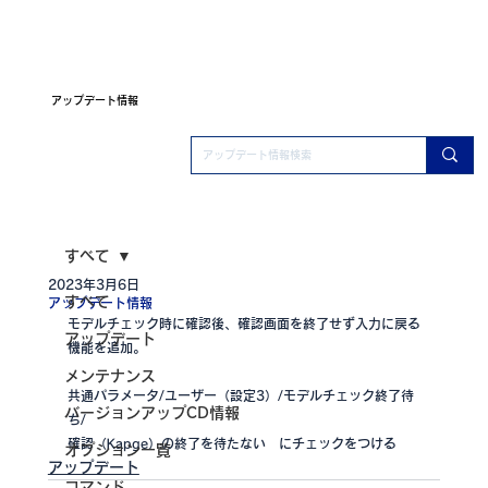
アップデート情報
すべて
2023年3月6日
すべて
アップデート情報
モデルチェック時に確認後、確認画面を終了せず入力に戻る
アップデート
機能を追加。
メンテナンス
共通パラメータ/ユーザー（設定3）/モデルチェック終了待
バージョンアップCD情報
ち/
確認（Kapge）の終了を待たない　にチェックをつける
オプション一覧
アップデート
コマンド