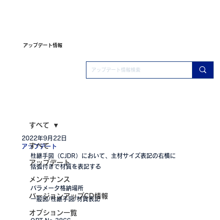
アップデート情報
すべて
2022年9月22日
すべて
アップデート
柱継手図（CJDR）において、主材サイズ表記の右横に
アップデート
括弧付きで材質を表記する
メンテナンス
パラメータ格納場所
バージョンアップCD情報
一般図/柱継手図/材質表記
オプション一覧