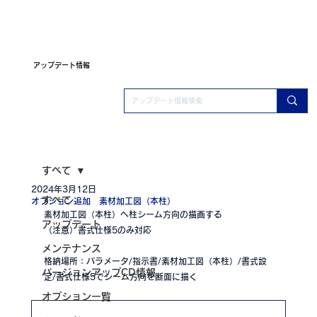
アップデート情報
すべて
2024年3月12日
すべて
オプション追加 素材加工図（本柱）
素材加工図（本柱）へ柱シーム方向の描画する
アップデート
（注意）書式仕様5のみ対応
メンテナンス
格納場所：パラメータ/指示書/素材加工図（本柱）/書式設
バージョンアップCD情報
定/書式仕様5でシーム方向を断面に描く
オプション一覧