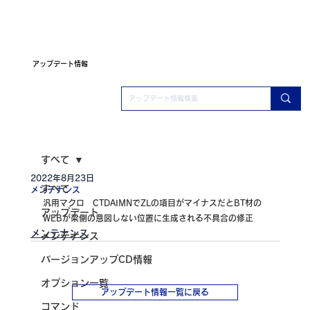
アップデート情報
すべて
2022年8月23日
すべて
メンテナンス
汎用マクロ　CTDAIMNでZLの項目がマイナスだとBT材の
アップデート
WEBが梁側の意図しない位置に生成される不具合の修正
メンテナンス
メンテナンス
バージョンアップCD情報
オプション一覧
アップデート情報一覧に戻る
コマンド