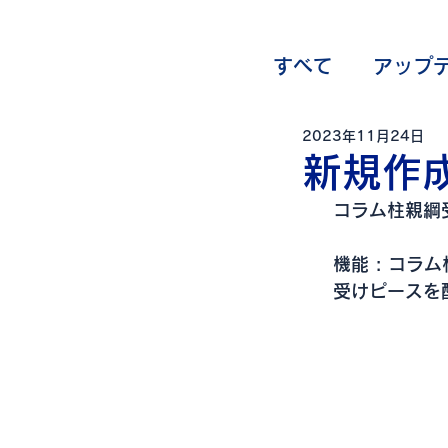
すべて
アップ
2023年11月24日
オプション一
新規作
コラム柱親綱
機能 : コ
受けピースを