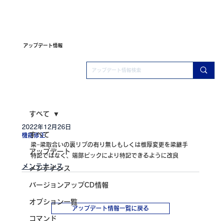
アップデート情報
すべて
2022年12月26日
すべて
機能修正
梁−梁取合いの裏リブの有り無しもしくは板厚変更を梁継手
アップデート
特記ではなく、端部ピックにより特記できるように改良
メンテナンス
メンテナンス
バージョンアップCD情報
オプション一覧
アップデート情報一覧に戻る
コマンド