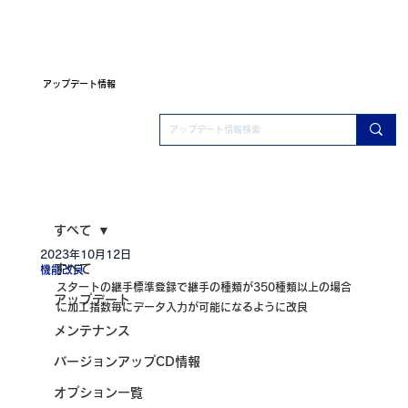
アップデート情報
すべて
2023年10月12日
すべて
機能改良
スタートの継手標準登録で継手の種類が350種類以上の場合
アップデート
に加工指数毎にデータ入力が可能になるように改良
メンテナンス
バージョンアップCD情報
オプション一覧