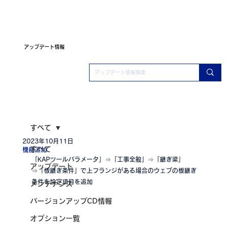
アップデート情報
すべて
2023年10月11日
すべて
機能追加
「KAPツールパラメータ」⇒「工事全般」⇒「継ぎ梁」
アップデート
⇒「板継ぎ条件」で上フランジがある場合のウェブの板継ぎ
条件を設定項目を追加
メンテナンス
バージョンアップCD情報
オプション一覧