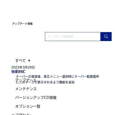
アップデート情報
すべて
2023年3月29日
すべて
機能追加
テーパーの登録後、修正メニュー選択時にテーパー配置箇所
アップデート
に㋢のマークが表示されるよう機能を追加
メンテナンス
バージョンアップCD情報
オプション一覧