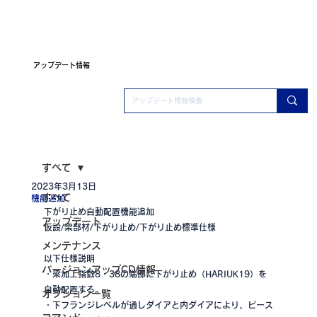
アップデート情報
すべて
2023年3月13日
すべて
機能追加
下がり止め自動配置機能追加
アップデート
仮設/梁部材/下がり止め/下がり止め標準仕様
メンテナンス
以下仕様説明
バージョンアップCD情報
・梁加工指数8・38の端部に下がり止め（HARIUK19）を
自動配置する。
オプション一覧
・下フランジレベルが通しダイアと内ダイアにより、ピース