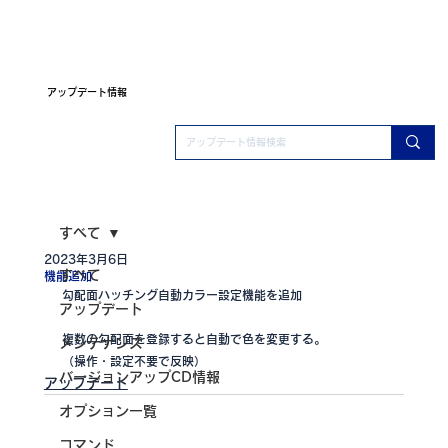
アップデート情報
すべて
2023年3月6日
すべて
機能追加
勾配面ハッチング自動カラー設定機能を追加
アップデート
複数の勾配面を登録すると自動で色を変更する。
メンテナンス
（操作・設定不要で反映）
バージョンアップCD情報
アップデート
オプション一覧
コマンド