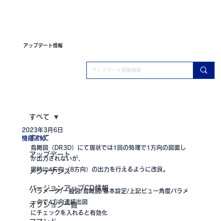
アップデート情報
すべて
2023年3月6日
すべて
機能追加
鳥瞰図（DR3D）にて現状では1回の処理で1方向の図面し
アップデート
か出力されないが、
同時に4方向（8方向）の出力を行えるように改良。
メンテナンス
バージョンアップCD情報
パラメータ/一般図/鳥瞰図/基本設定/上記ビュー角度パラメ
ータで4方向連続出図
オプション一覧
にチェックを入れると有効化