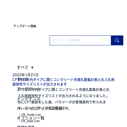
アップデート情報
すべて
2022年1月21日
すべて
CFT柱の外内ダイアに開くコンクリート充填孔数集計表と圧入孔用
節別柱サイズリストが出力されます
アップデート
CFT柱の外内ダイアに開くコンクリート充填孔数集計表と圧
入孔用節別柱サイズリストが出力されるようになりました。
メンテナンス
柱にCFT登録をした後、パラメータの管理資料で作られま
バージョンアップCD情報
す。データファイル名はそれぞれ、
・cft_hole.csv
オプション一覧
・cft_size.csv