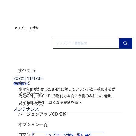
アップデート情報
すべて
2022年11月23日
すべて
機能修正
水平勾配がかかったBH梁に対してフランジと一枚化するが
アップデート
有効の時、サイドPLの取付けを向こう側のみにした場合、
サイドPLが発生しなくなる現象を修正
メンテナンス
メンテナンス
バージョンアップCD情報
オプション一覧
コマンド
アップデート情報一覧に戻る