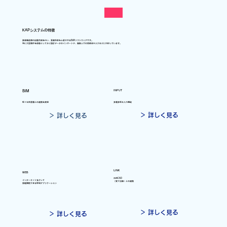
KAPシステムの特徴
鉄骨構造物の自動作図を行い、業務効率を上昇させるBIMソフトウェアです。
特に大型物件を得意としており設計データのインポートや、複数人での同時並行入力などに対応しています。
INPUT
BIM
様々な他業種との連携を実現
多種多様な入力機能
＞ 詳しく見る
＞ 詳しく見る
LINK
WEB
汎用CAD
インターネットを介して
「実寸法師」との連携
情報閲覧できるWebアプリケーション
＞ 詳しく見る
＞ 詳しく見る