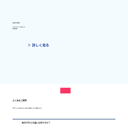
SUPPORT
クラウドサーバを介した
保守体制
＞ 詳しく見る
よくあるご質問
KAPシステム導入のよくあるご質問について説明します。
他のCADとの違いは何ですか？