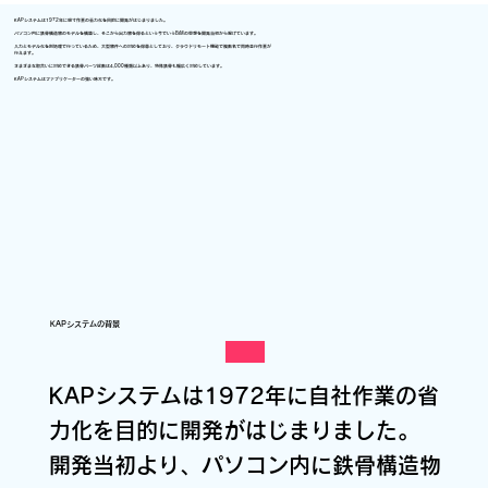
KAPシステムは1972年に現寸作業の省力化を目的に開発がはじまりました。
パソコン内に鉄骨構造物のモデルを構築し、そこから出力物を得るという今でいうBIMの思想を開発当初から掲げています。
入力とモデル化を別処理で行っているため、大型物件への対応を得意としており、クラウドリモート機能で複数名で同時並行作業が
行えます。
さまざまな取合いに対応できる鉄骨パーツ総数は4,000種類以上あり、特殊鉄骨も幅広く対応しています。
KAPシステムはファブリケーターの強い味方です。
KAPシステムの背景
KAPシステムは1972年に自社作業の省
力化を目的に開発がはじまりました。
開発当初より、パソコン内に鉄骨構造物