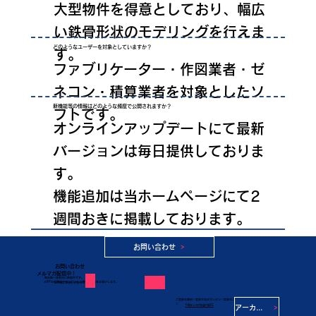
大型物件を得意としており、幅広
い鉄骨形状のモデリングを行えま
どのようなユーザーを対象としていますか？
す。
ファブリケーター・作図業者・ゼ
ネコン・積算業者を対象としたソ
新機能等の情報はどのような頻度で公開されますか？
フトです。
オンラインアップデートにて最新
バージョンは毎日提供しておりま
す。
機能追加は当ホームページにて2
週間おきに掲載しております。
お問い合わせ
よくある質問をもっと見る
お問い合わせ
メルマガ配信中！
毎月第一営業日に配信中です。
KAPの新機能や知っていると便利な機能をお届けします。
​お気軽にお問い合わせください
ご登録は無料！登録方法はカンタン！登録はこちらから
↓
https://zcmp.jp/YpZC
アーカイブ