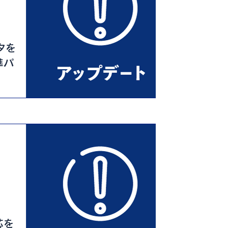
タを
準パ
芯を