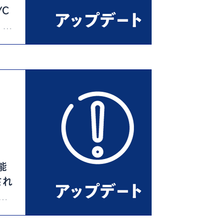
YC
1の
能
され
比