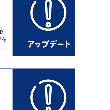
形
2を
ット