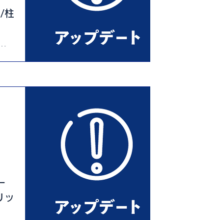
/柱
ッ
モ
ー
リッ