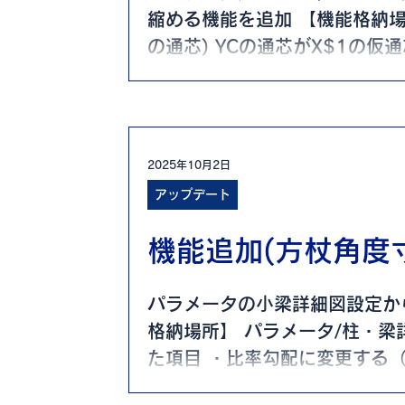
縮める機能を追加 【機能格納場
の通芯) YCの通芯がX$1の仮
仮通芯)...
2025年10月2日
アップデート
機能追加(方杖角度
パラメータの小梁詳細図設定か
格納場所】 パラメータ/柱・梁
た項目 ・比率勾配に変更する（
率勾配に変更する（横方向1）..