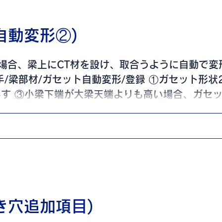
自動変形②)
場合、梁上にCT材を設け、取合うように自動で変
手/梁部材/ガセット自動変形/登録 ①ガセット形状
外す ③小梁下端が大梁天端よりも高い場合、ガセ
ことで...
き穴追加項目)