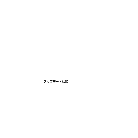
ホーム
コンセプト
5つの特徴
アップデ
​アップデート情報