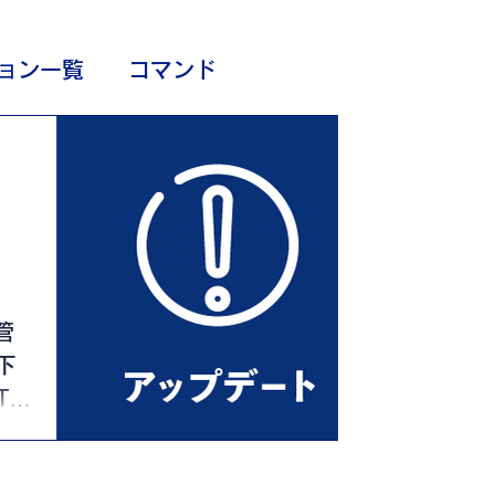
ョン一覧
コマンド
管
下
T検
 ・
いな