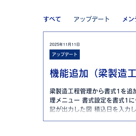
すべて
アップデート
メン
2025年11月11日
アップデート
機能追加（梁製造工
梁製造工程管理から書式1を追加
理メニュー 書式設定を書式1
記が出力した図 積込日を入力
査欄には、 フルペネトレーシ
クリックすることで「有」「－