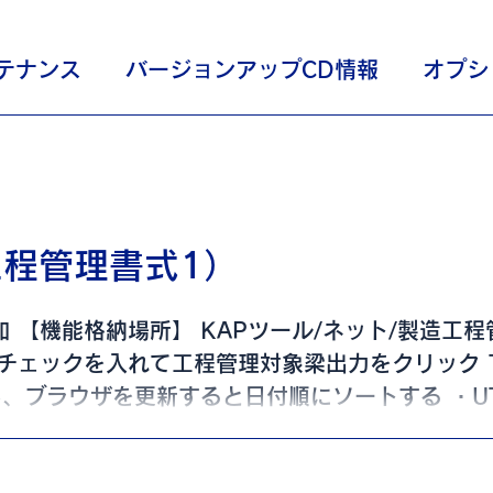
テナンス
バージョンアップCD情報
オプシ
程管理書式1）
 【機能格納場所】 KAPツール/ネット/製造工程
にチェックを入れて工程管理対象梁出力をクリック 
し、ブラウザを更新すると日付順にソートする ・U
ョンがあれば「有」、無ければ「－」が表記される
」を変更可能 積込日より6日前に塗装が完了して