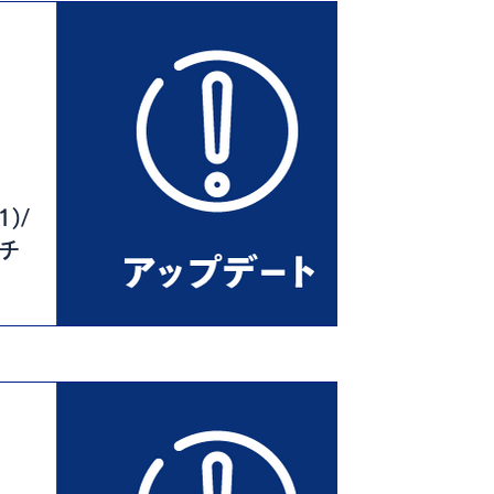
)/
ルチ